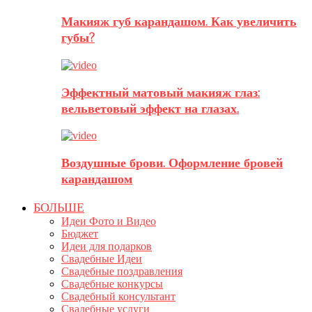
Макияж губ карандашом. Как увеличить
губы?
Эффектный матовый макияж глаз:
вельветовый эффект на глазах.
Воздушные брови. Оформление бровей
карандашом
БОЛЬШЕ
Идеи Фото и Видео
Бюджет
Идеи для подарков
Свадебные Идеи
Свадебные поздравления
Свадебные конкурсы
Свадебный консультант
Свадебные услуги