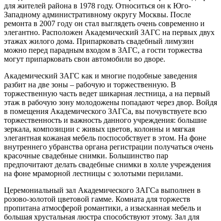
для жителей района в 1978 году. Относиться он к Юго-
Западному административному округу Москвы. После
ремонта в 2007 году он стал выглядеть очень современно и
элегантно. Расположен Академический ЗАГС на первых двух
этажах жилого дома. Припарковать свадебный лимузин
можно перед парадным входом в ЗАГС, а гости торжества
могут припарковать свои автомобили во дворе.
Академический ЗАГС как и многие подобные заведения
разбит на две зоны – рабочую и торжественную. В
торжественную часть ведет шикарная лестница, а на первый
этаж в рабочую зону молодожены попадают через двор. Войдя
в помещения Академического ЗАГСа, вы почувствуете всю
торжественность и важность данного учреждения: большие
зеркала, композиции с живых цветов, колонны и мягкая
элегантная кожаная мебель поспособствует в этом. На фоне
внутреннего убранства органа регистрации получаться очень
красочные свадебные снимки. Большинство пар
предпочитают делать свадебные снимки в холле учреждения
на фоне мраморной лестницы с золотыми перилами.
Церемониальный зал Академического ЗАГСа выполнен в
розово-золотой цветовой гамме. Комната для торжеств
пропитана атмосферой романтики, а изысканная мебель и
большая хрустальная люстра способствуют этому. Зал для