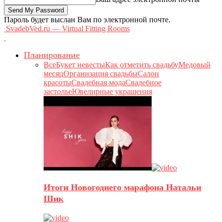
Пароль будет выслан Вам по электронной почте.
SvadebVed.ru — Virtual Fitting Rooms
Планирование
Все
Букет невесты
Как отметить свадьбу
Медовый
месяц
Организация свадьбы
Салон
красоты
Свадебная мода
Свадебное
застолье
Ювелирные украшения
Итоги Новогоднего марафона Натальи
Шик