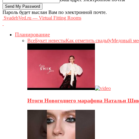
Пароль будет выслан Вам по электронной почте.
SvadebVed.ru — Virtual Fitting Rooms
Планирование
Все
Букет невесты
Как отметить свадьбу
Медовый ме
Итоги Новогоднего марафона Натальи Ши