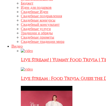
Бюджет
Идеи для подарков
Свадебные Идеи
Свадебные поздравления
Свадебные конкурсы
Свадебный консультант
Свадебные услуги
Традиции и обряды
Свадебные приметы
Свадебные традиции мира
Видео
Live Stream! | Yummy Food Trivia | 
Live Stream : Food Trivia: Guess the D