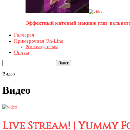
Эффектный матовый макияж глаз: вельвето
Галлерея
Примерочная On-Line
Рекламодателям
Форум
Видео
Видео
Live Stream! | Yummy F