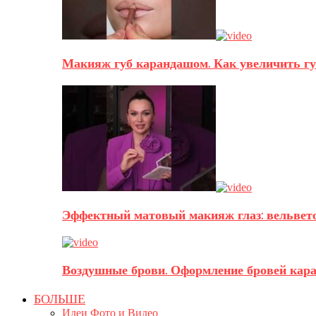
Макияж губ карандашом. Как увеличить г
Эффектный матовый макияж глаз: вельвето
Воздушные брови. Оформление бровей кар
БОЛЬШЕ
Идеи Фото и Видео