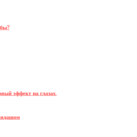
убы?
вый эффект на глазах.
андашом