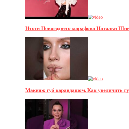
Итоги Новогоднего марафона Натальи Ши
Макияж губ карандашом. Как увеличить г