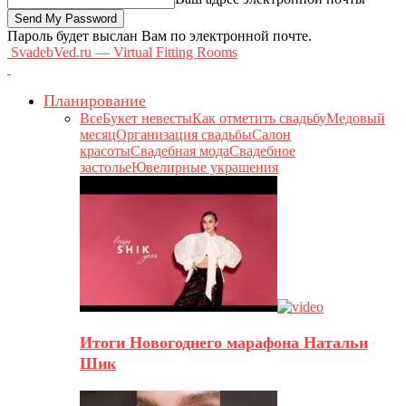
Пароль будет выслан Вам по электронной почте.
SvadebVed.ru — Virtual Fitting Rooms
Планирование
Все
Букет невесты
Как отметить свадьбу
Медовый
месяц
Организация свадьбы
Салон
красоты
Свадебная мода
Свадебное
застолье
Ювелирные украшения
Итоги Новогоднего марафона Натальи
Шик