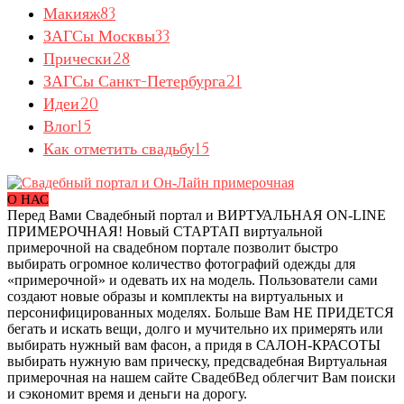
Макияж
83
ЗАГСы Москвы
33
Прически
28
ЗАГСы Санкт-Петербурга
21
Идеи
20
Влог
15
Как отметить свадьбу
15
О НАС
Перед Вами Свадебный портал и ВИРТУАЛЬНАЯ ON-LINE
ПРИМЕРОЧНАЯ! Новый СТАРТАП виртуальной
примерочной на свадебном портале позволит быстро
выбирать огромное количество фотографий одежды для
«примерочной» и одевать их на модель. Пользователи сами
создают новые образы и комплекты на виртуальных и
персонифицированных моделях. Больше Вам НЕ ПРИДЕТСЯ
бегать и искать вещи, долго и мучительно их примерять или
выбирать нужный вам фасон, а придя в САЛОН-КРАСОТЫ
выбирать нужную вам прическу, предсвадебная Виртуальная
примерочная на нашем сайте СвадебВед облегчит Вам поиски
и сэкономит время и деньги на дорогу.