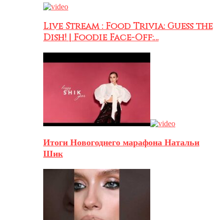
Live Stream : Food Trivia: Guess the
Dish! | Foodie Face-Off:…
Итоги Новогоднего марафона Натальи
Шик