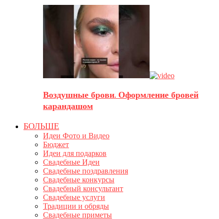
Воздушные брови. Оформление бровей
карандашом
БОЛЬШЕ
Идеи Фото и Видео
Бюджет
Идеи для подарков
Свадебные Идеи
Свадебные поздравления
Свадебные конкурсы
Свадебный консультант
Свадебные услуги
Традиции и обряды
Свадебные приметы