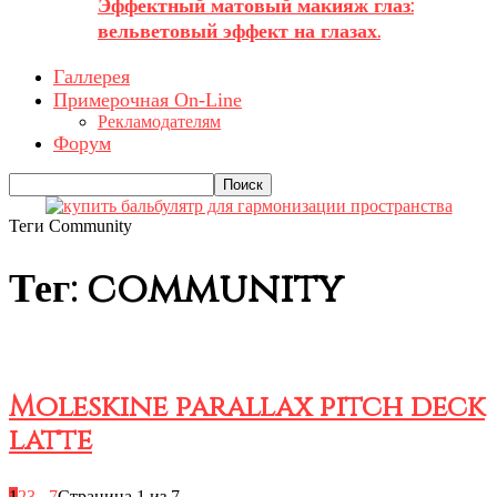
Эффектный матовый макияж глаз:
вельветовый эффект на глазах.
Галлерея
Примерочная On-Line
Рекламодателям
Форум
Теги
Community
Тег: community
Moleskine parallax pitch deck
latte
1
2
3
...
7
Страница 1 из 7