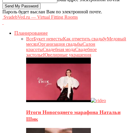
Пароль будет выслан Вам по электронной почте.
SvadebVed.ru — Virtual Fitting Rooms
Планирование
Все
Букет невесты
Как отметить свадьбу
Медовый
месяц
Организация свадьбы
Салон
красоты
Свадебная мода
Свадебное
застолье
Ювелирные украшения
Итоги Новогоднего марафона Натальи
Шик