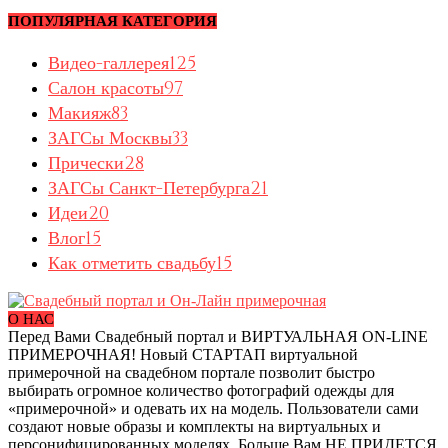
ПОПУЛЯРНАЯ КАТЕГОРИЯ
Видео-галлерея
125
Салон красоты
97
Макияж
83
ЗАГСы Москвы
33
Прически
28
ЗАГСы Санкт-Петербурга
21
Идеи
20
Влог
15
Как отметить свадьбу
15
О НАС
Перед Вами Свадебный портал и ВИРТУАЛЬНАЯ ON-LINE
ПРИМЕРОЧНАЯ! Новый СТАРТАП виртуальной
примерочной на свадебном портале позволит быстро
выбирать огромное количество фотографий одежды для
«примерочной» и одевать их на модель. Пользователи сами
создают новые образы и комплекты на виртуальных и
персонифицированных моделях. Больше Вам НЕ ПРИДЕТСЯ