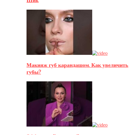
Шик
Макияж губ карандашом. Как увеличить
губы?