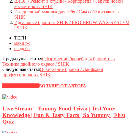
ВЛОГ / Ремонт в студии / Корпоратив / Запуск новой
косметички / SHIK
Ежедневный макияж для себя / Сам себе визажист /
SHIK
Идеальные брови от SHIK / PRO BROW WAX SYSTEM
/ SHIK
ТЕГИ
макияж
свадьба
Предыдущая статья
Оформление бровей для брюнеток /
Техника двойного окраса / SHIK
Следующая статья
Осветление бровей / Лайфхаки
профессионалов / SHIK
РЕКОМЕНДУЕМ
БОЛЬШЕ ОТ АВТОРА
Live Stream! | Yummy Food Trivia | Test Your
Knowledge | Fun & Tasty Facts | So Yummy | First
Quiz