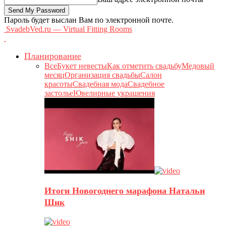
Пароль будет выслан Вам по электронной почте.
SvadebVed.ru — Virtual Fitting Rooms
Планирование
Все
Букет невесты
Как отметить свадьбу
Медовый
месяц
Организация свадьбы
Салон
красоты
Свадебная мода
Свадебное
застолье
Ювелирные украшения
Итоги Новогоднего марафона Натальи
Шик