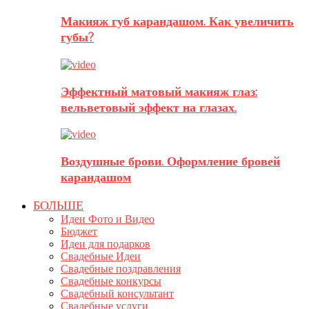
Макияж губ карандашом. Как увеличить
губы?
Эффектный матовый макияж глаз:
вельветовый эффект на глазах.
Воздушные брови. Оформление бровей
карандашом
БОЛЬШЕ
Идеи Фото и Видео
Бюджет
Идеи для подарков
Свадебные Идеи
Свадебные поздравления
Свадебные конкурсы
Свадебный консультант
Свадебные услуги