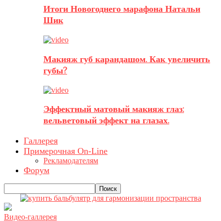
Итоги Новогоднего марафона Натальи
Шик
Макияж губ карандашом. Как увеличить
губы?
Эффектный матовый макияж глаз:
вельветовый эффект на глазах.
Галлерея
Примерочная On-Line
Рекламодателям
Форум
Видео-галлерея